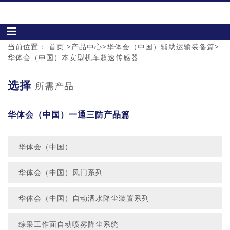
当前位置：
首页
>
产品中心
>
华体会（中国）辅助运输装备篇
>
华体会（中国）本安型机车超速传感器
选择
所需产品
华体会（中国）一通三防产品篇
华体会（中国）
华体会（中国）风门系列
华体会（中国）自动洒水降尘装置系列
综采工作面自动喷雾降尘系统