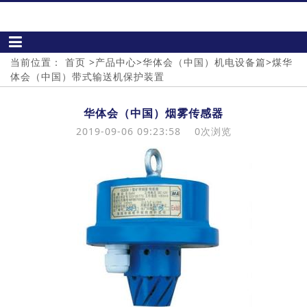
当前位置：
首页
>
产品中心
>
华体会（中国）机电设备篇
>
煤华
体会（中国）带式输送机保护装置
华体会（中国）烟雾传感器
2019-09-06 09:23:58
0
次浏览